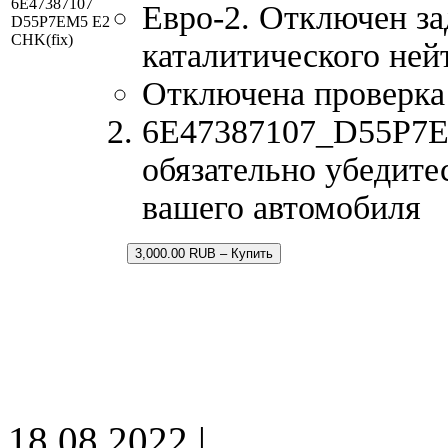
6E47387107
Евро-2. Отключен за
D55P7EM5 E2
CHK(fix)
каталитического ней
Отключена проверка
6E47387107_D55P7EM
обязательно убедите
вашего автомобиля
3,000.00 RUB – Купить
18.08.2022 |