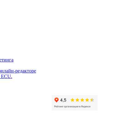
етинга
онлайн-редакторе
и ECU.