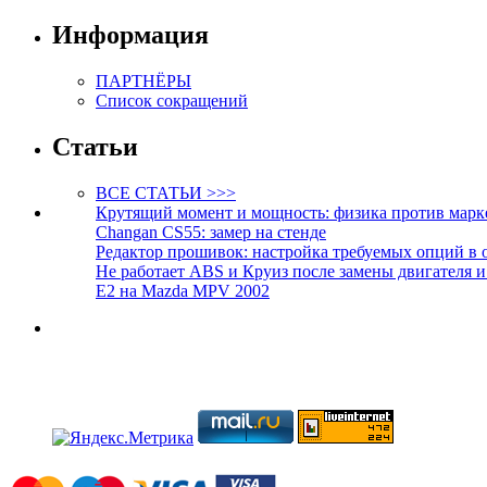
Информация
ПАРТНЁРЫ
Список сокращений
Статьи
ВСЕ СТАТЬИ >>>
Крутящий момент и мощность: физика против марк
Changan CS55: замер на стенде
Редактор прошивок: настройка требуемых опций в 
Не работает ABS и Круиз после замены двигателя 
E2 на Mazda MPV 2002