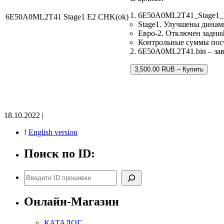
6E50A0ML2T41_Stage1_E
6E50A0ML2T41 Stage1 E2 CHK(ok)
Stage1. Улучшены динам
Евро-2. Отключен задний
Контрольные суммы пос
6E50A0ML2T41.bin – заво
3,500.00 RUB – Купить
18.10.2022 |
!
English version
Поиск по ID:
Поиск
Онлайн-Магазин
КАТАЛОГ