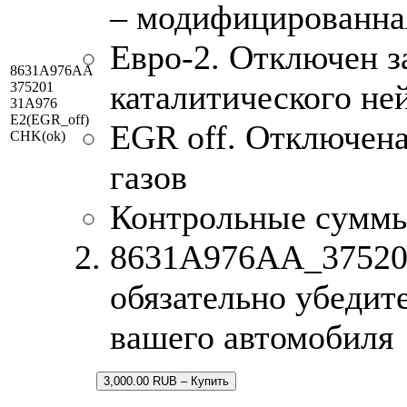
– модифицированна
Евро-2. Отключен з
8631A976AA
каталитического не
375201
31A976
E2(EGR_off)
EGR off. Отключен
CHK(ok)
газов
Контрольные сумм
8631A976AA_375201
обязательно убедит
вашего автомобиля
3,000.00 RUB – Купить