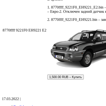
1. 8770ffff_9221F0_EH9221_E2.bin
– Евро-2. Отключен задний датчик 
2. 8770ffff_9221F0_EH9221.bin – за
8770ffff 9221F0 EH9221 E2
1,500.00 RUB – Купить
17.03.2022 |