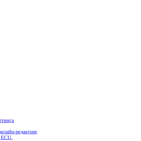
етинга
онлайн-редакторе
и ECU.