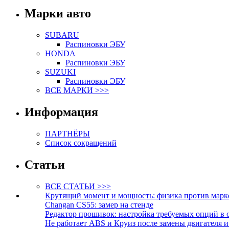
Марки авто
SUBARU
Распиновки ЭБУ
HONDA
Распиновки ЭБУ
SUZUKI
Распиновки ЭБУ
ВСЕ МАРКИ >>>
Информация
ПАРТНЁРЫ
Список сокращений
Статьи
ВСЕ СТАТЬИ >>>
Крутящий момент и мощность: физика против марк
Changan CS55: замер на стенде
Редактор прошивок: настройка требуемых опций в 
Не работает ABS и Круиз после замены двигателя 