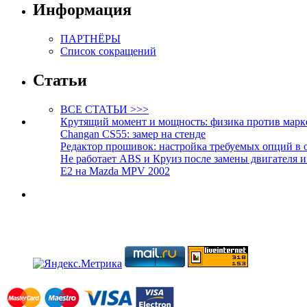
Информация
ПАРТНЁРЫ
Список сокращений
Статьи
ВСЕ СТАТЬИ >>>
Крутящий момент и мощность: физика против марк
Changan CS55: замер на стенде
Редактор прошивок: настройка требуемых опций в 
Не работает ABS и Круиз после замены двигателя 
E2 на Mazda MPV 2002