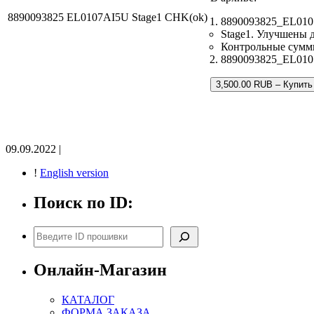
8890093825 EL0107AI5U Stage1 CHK(ok)
8890093825_EL010
Stage1. Улучшены 
Контрольные сумм
8890093825_EL0107
3,500.00 RUB – Купить
09.09.2022 |
!
English version
Поиск по ID:
Поиск
Онлайн-Магазин
КАТАЛОГ
ФОРМА ЗАКАЗА