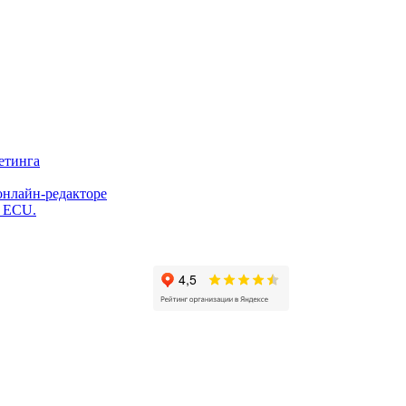
етинга
онлайн-редакторе
и ECU.