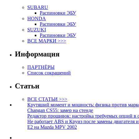
SUBARU
Распиновки ЭБУ
HONDA
Распиновки ЭБУ
SUZUKI
Распиновки ЭБУ
ВСЕ МАРКИ >>>
Информация
ПАРТНЁРЫ
Список сокращений
Статьи
ВСЕ СТАТЬИ >>>
Крутящий момент и мощность: физика против марк
Changan CS55: замер на стенде
Редактор прошивок: настройка требуемых опций в 
Не работает ABS и Круиз после замены двигателя 
E2 на Mazda MPV 2002