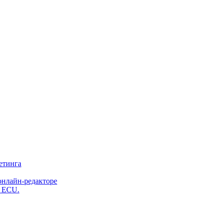
етинга
онлайн-редакторе
и ECU.