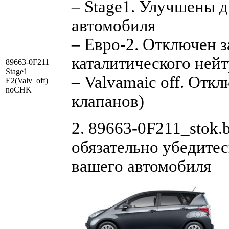
– Stage1. Улучшены 
автомобиля
– Евро-2. Отключен з
каталитического нейт
89663-0F211
Stage1
– Valvamaic off. Отк
E2(Valv_off)
noCHK
клапанов)
2. 89663-0F211_stok.
обязательно убедитес
вашего автомобиля