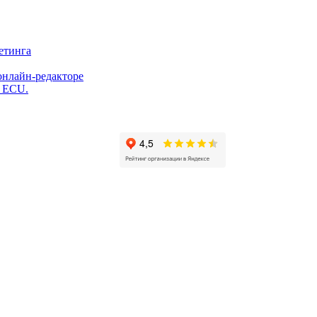
етинга
онлайн-редакторе
и ECU.