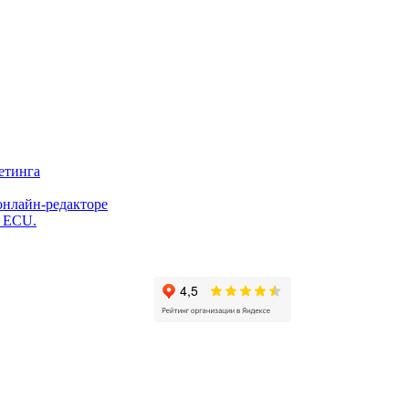
етинга
онлайн-редакторе
и ECU.