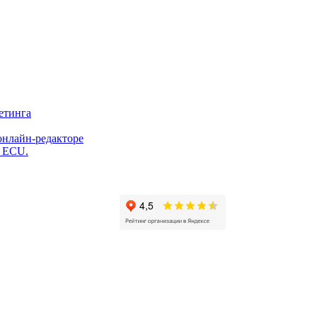
етинга
онлайн-редакторе
и ECU.