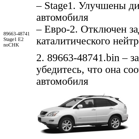
– Stage1. Улучшены д
автомобиля
– Евро-2. Отключен за
89663-48741
каталитического нейтр
Stage1 E2
noCHK
2. 89663-48741.bin – 
убедитесь, что она со
автомобиля