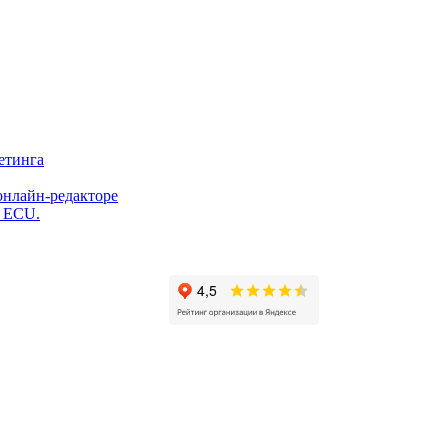
етинга
онлайн-редакторе
и ECU.