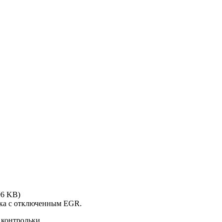
96 KB)
вка с отключенным EGR.
 контрольки