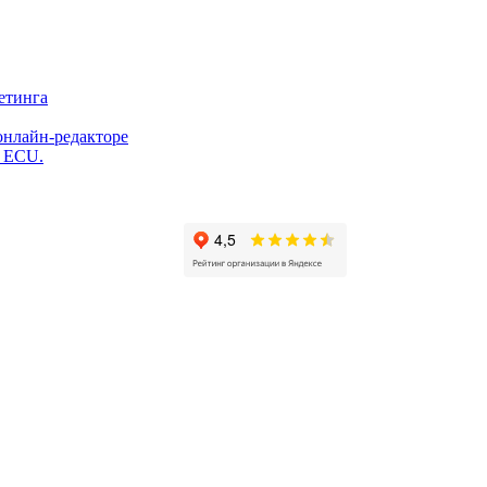
етинга
онлайн-редакторе
и ECU.