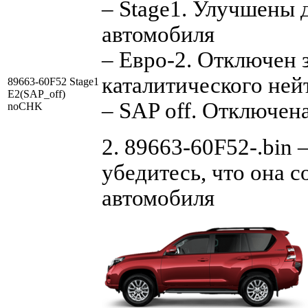
– Stage1. Улучшены 
автомобиля
– Евро-2. Отключен 
каталитического ней
89663-60F52 Stage1
E2(SAP_off)
– SAP off. Отключен
noCHK
2. 89663-60F52-.bin 
убедитесь, что она 
автомобиля