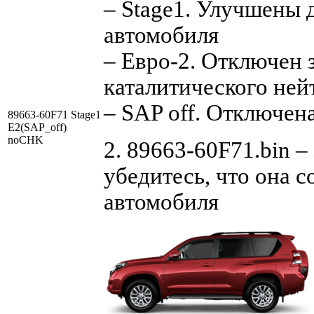
– Stage1. Улучшены 
автомобиля
– Евро-2. Отключен 
каталитического ней
– SAP off. Отключен
89663-60F71 Stage1
E2(SAP_off)
noCHK
2. 89663-60F71.bin –
убедитесь, что она 
автомобиля