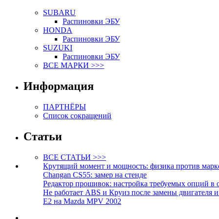
SUBARU
Распиновки ЭБУ
HONDA
Распиновки ЭБУ
SUZUKI
Распиновки ЭБУ
ВСЕ МАРКИ >>>
Информация
ПАРТНЁРЫ
Список сокращений
Статьи
ВСЕ СТАТЬИ >>>
Крутящий момент и мощность: физика против марк
Changan CS55: замер на стенде
Редактор прошивок: настройка требуемых опций в 
Не работает ABS и Круиз после замены двигателя 
E2 на Mazda MPV 2002