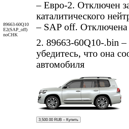
– Евро-2. Отключен з
каталитического нейт
– SAP off. Отключена
89663-60Q10
E2(SAP_off)
noCHK
2. 89663-60Q10-.bin –
убедитесь, что она с
автомобиля
3,500.00 RUB – Купить