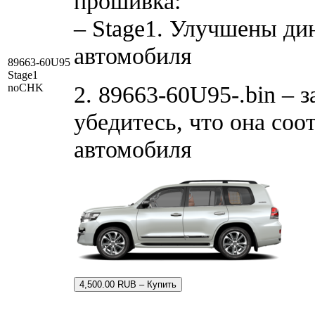
прошивка:
– Stage1. Улучшены ди
автомобиля
89663-60U95
Stage1
2. 89663-60U95-.bin – 
noCHK
убедитесь, что она соо
автомобиля
4,500.00 RUB – Купить