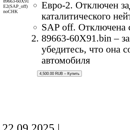
89663-60X91
Евро-2. Отключен за
E2(SAP_off)
noCHK
каталитического ней
SAP off. Отключена 
89663-60X91.bin – з
убедитесь, что она 
автомобиля
4,500.00 RUB – Купить
22.09.2025 |