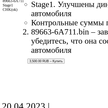
89663-6A711
Stage1. Улучшены ди
Stage1
CHK(ok)
автомобиля
Контрольные суммы 
89663-6A711.bin – за
убедитесь, что она с
автомобиля
3,500.00 RUB – Купить
20.04.2023 |