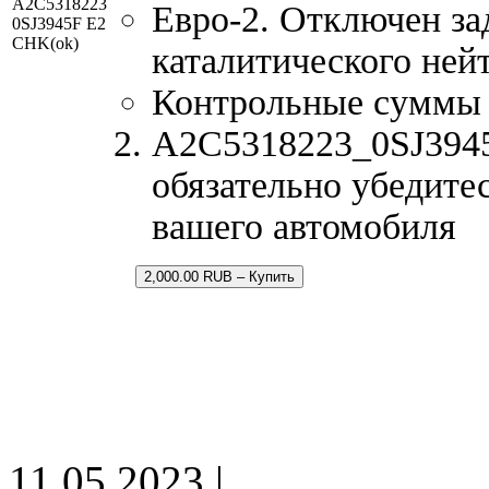
A2C5318223
Евро-2. Отключен за
0SJ3945F E2
CHK(ok)
каталитического ней
Контрольные суммы
A2C5318223_0SJ3945F
обязательно убедитес
вашего автомобиля
2,000.00 RUB – Купить
11.05.2023 |