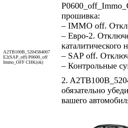
P0600_off_Immo_
прошивка:
– IMMO off. Отк
– Евро-2. Отключ
каталитического н
A2TB100B_5204584007
– SAP off. Отклю
E2(SAP_off) P0600_off
Immo_OFF CHK(ok)
– Контрольные с
2. A2TB100B_5204
обязательно убеди
вашего автомобил