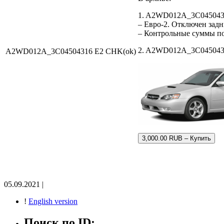
1. A2WD012A_3C0450431
– Евро-2. Отключен задн
– Контрольные суммы п
2. A2WD012A_3C04504316
A2WD012A_3C04504316 E2 CHK(ok)
3,000.00 RUB – Купить
05.09.2021 |
!
English version
Поиск по ID: