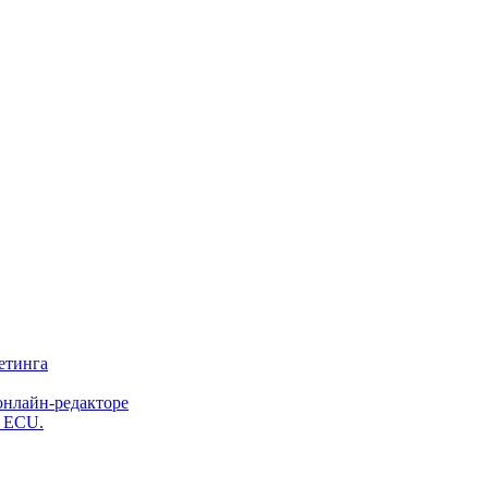
етинга
онлайн-редакторе
и ECU.