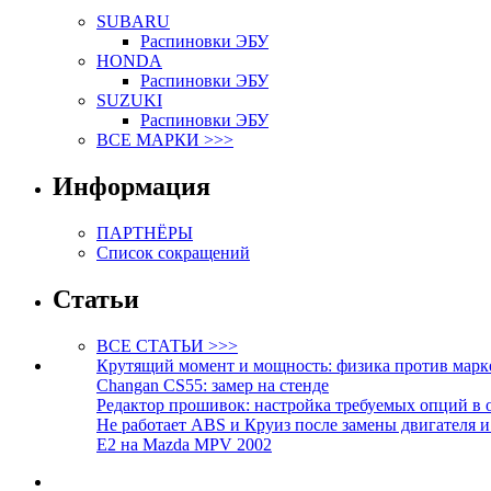
SUBARU
Распиновки ЭБУ
HONDA
Распиновки ЭБУ
SUZUKI
Распиновки ЭБУ
ВСЕ МАРКИ >>>
Информация
ПАРТНЁРЫ
Список сокращений
Статьи
ВСЕ СТАТЬИ >>>
Крутящий момент и мощность: физика против марк
Changan CS55: замер на стенде
Редактор прошивок: настройка требуемых опций в 
Не работает ABS и Круиз после замены двигателя 
E2 на Mazda MPV 2002