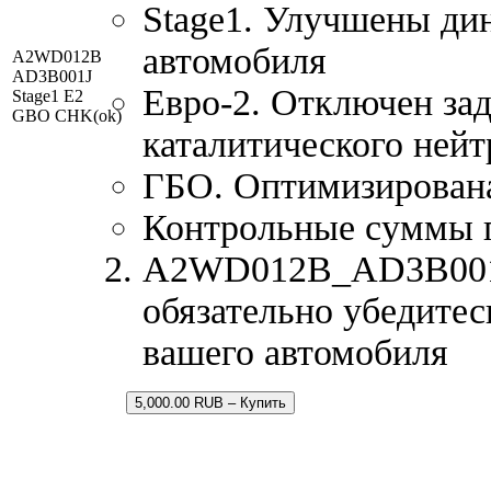
Stage1. Улучшены ди
автомобиля
A2WD012B
AD3B001J
Евро-2. Отключен зад
Stage1 E2
GBO CHK(ok)
каталитического нейт
ГБО. Оптимизирована 
Контрольные суммы 
A2WD012B_AD3B001J.
обязательно убедитес
вашего автомобиля
5,000.00 RUB – Купить