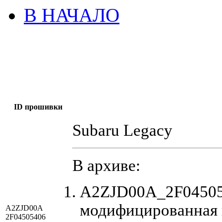
В НАЧАЛО
ID прошивки
Subaru Legacy
В архиве:
A2ZJD00A_2F045054
модифицированная 
A2ZJD00A
2F04505406