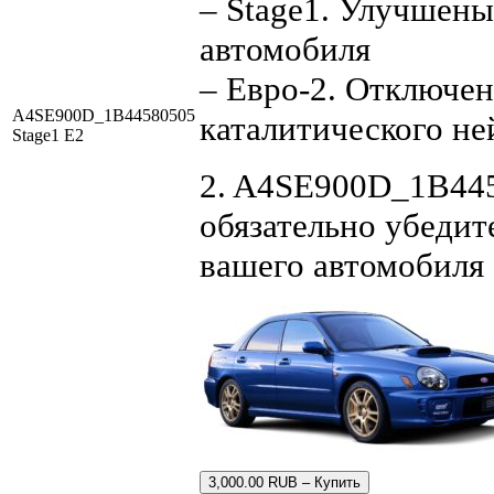
– Stage1. Улучшен
автомобиля
– Евро-2. Отключен
A4SE900D_1B44580505
каталитического не
Stage1 E2
2. A4SE900D_1B445
обязательно убедит
вашего автомобиля
3,000.00 RUB – Купить