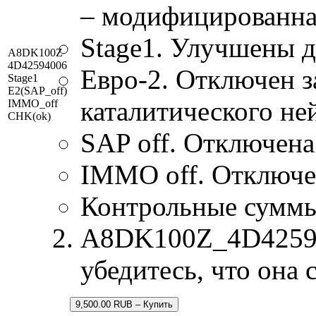
– модифицированна
Stage1. Улучшены 
A8DK100Z
4D42594006
Евро-2. Отключен з
Stage1
E2(SAP_off)
каталитического не
IMMO_off
CHK(ok)
SAP off. Отключена
IMMO off. Отключе
Контрольные сумм
A8DK100Z_4D425940
убедитесь, что она
9,500.00 RUB – Купить