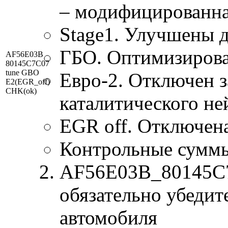
– модифицированна
Stage1. Улучшены 
ГБО. Оптимизирован
AF56E03B
80145C7C07
tune GBO
Евро-2. Отключен з
E2(EGR_off)
CHK(ok)
каталитического не
EGR off. Отключен
Контрольные сумм
AF56E03B_80145C7C
обязательно убедит
автомобиля