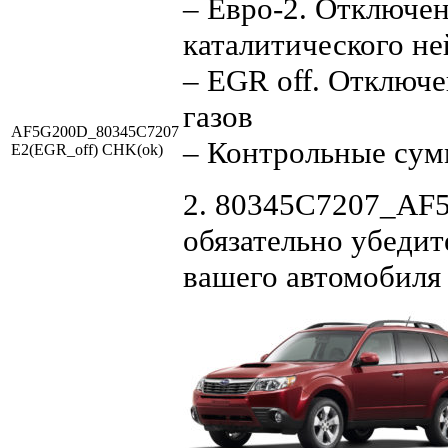
– Евро-2. Отключен
каталитического не
– EGR off. Отключ
газов
AF5G200D_80345C7207
– Контрольные су
E2(EGR_off) CHK(ok)
2. 80345C7207_AF5
обязательно убедит
вашего автомобиля