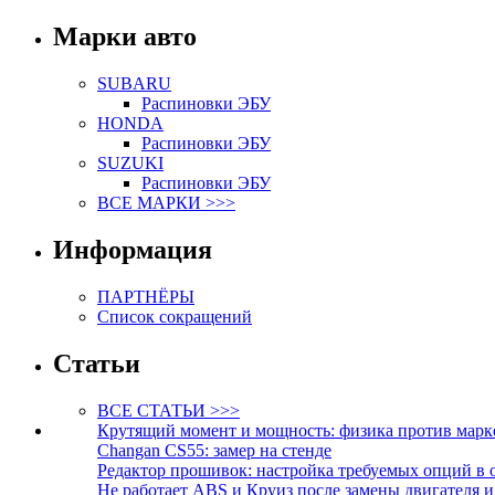
Марки авто
SUBARU
Распиновки ЭБУ
HONDA
Распиновки ЭБУ
SUZUKI
Распиновки ЭБУ
ВСЕ МАРКИ >>>
Информация
ПАРТНЁРЫ
Список сокращений
Статьи
ВСЕ СТАТЬИ >>>
Крутящий момент и мощность: физика против марк
Changan CS55: замер на стенде
Редактор прошивок: настройка требуемых опций в 
Не работает ABS и Круиз после замены двигателя 