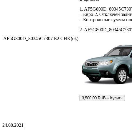
1. AF5G800D_80345C730
– Евро-2. Отключен задни
– Контрольные суммы по
2. AF5G800D_80345C7307.
AF5G800D_80345C7307 E2 CHK(ok)
3,500.00 RUB – Купить
24.08.2021 |