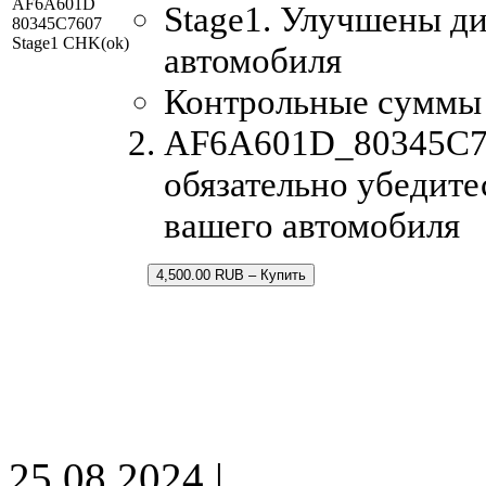
AF6A601D
Stage1. Улучшены д
80345C7607
Stage1 CHK(ok)
автомобиля
Контрольные суммы
AF6A601D_80345C760
обязательно убедите
вашего автомобиля
4,500.00 RUB – Купить
25.08.2024 |