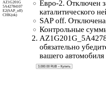
Евро-2. Отключен з
AZ1G201G
5A42784107
каталитического не
E2(SAP_off)
CHK(ok)
SAP off. Отключена
Контрольные сумм
AZ1G201G_5A427841
обязательно убедит
вашего автомобиля
3,000.00 RUB – Купить