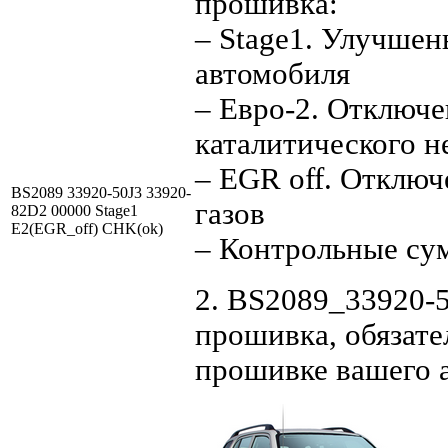
прошивка:
– Stage1. Улучше
автомобиля
– Евро-2. Отключе
каталитического н
– EGR off. Отклю
BS2089 33920-50J3 33920-
газов
82D2 00000 Stage1
E2(EGR_off) CHK(ok)
– Контрольные су
2. BS2089_33920-5
прошивка, обязате
прошивке вашего 