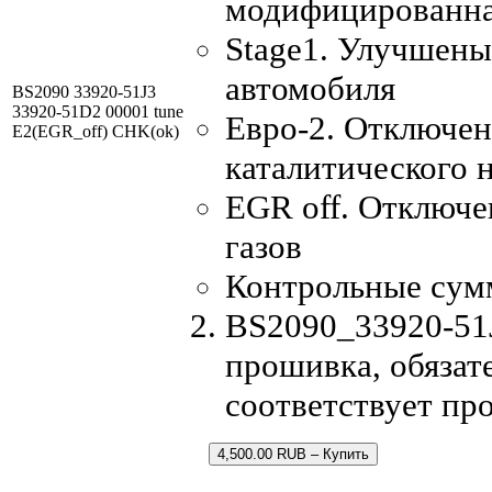
модифицированна
Stage1. Улучшены
автомобиля
BS2090 33920-51J3
33920-51D2 00001 tune
Евро-2. Отключен
E2(EGR_off) CHK(ok)
каталитического 
EGR off. Отключ
газов
Контрольные сум
BS2090_33920-51J
прошивка, обязате
соответствует пр
4,500.00 RUB – Купить