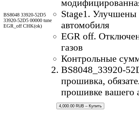
модифицированна
Stage1. Улучшены
BS8048 33920-52D5
33920-52D5 00000 tune
автомобиля
EGR_off CHK(ok)
EGR off. Отключе
газов
Контрольные сум
BS8048_33920-52D
прошивка, обязате
прошивке вашего 
4,000.00 RUB – Купить