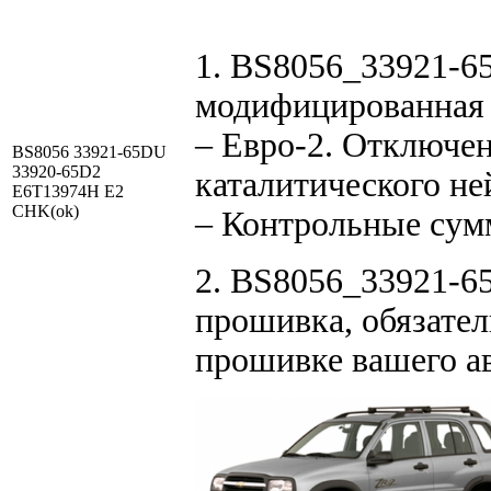
1. BS8056_33921-
модифицированная
– Евро-2. Отключен
BS8056 33921-65DU
33920-65D2
каталитического не
E6T13974H E2
CHK(ok)
– Контрольные су
2. BS8056_33921-6
прошивка, обязател
прошивке вашего а