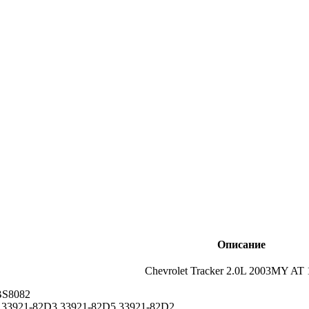
Описание
Chevrolet Tracker 2.0L 2003MY AT
BS8082
 33921-82D3 33921-82D5 33921-82D2