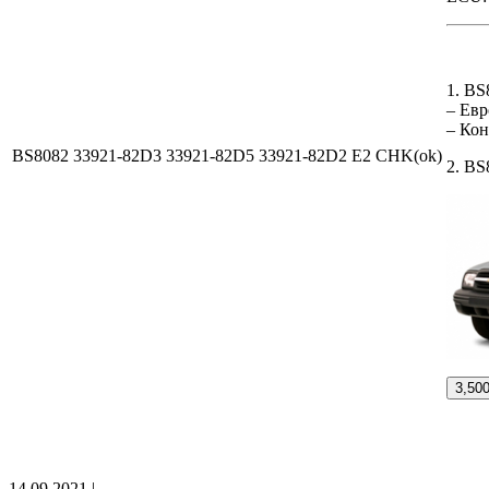
1. B
– Евр
– Ко
BS8082 33921-82D3 33921-82D5 33921-82D2 E2 CHK(ok)
2. BS
3,50
14.09.2021 |