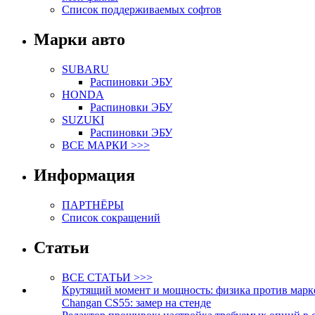
Список поддерживаемых софтов
Марки авто
SUBARU
Распиновки ЭБУ
HONDA
Распиновки ЭБУ
SUZUKI
Распиновки ЭБУ
ВСЕ МАРКИ >>>
Информация
ПАРТНЁРЫ
Список сокращений
Статьи
ВСЕ СТАТЬИ >>>
Крутящий момент и мощность: физика против марк
Changan CS55: замер на стенде