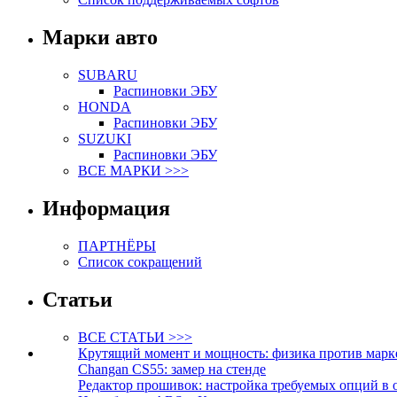
Марки авто
SUBARU
Распиновки ЭБУ
HONDA
Распиновки ЭБУ
SUZUKI
Распиновки ЭБУ
ВСЕ МАРКИ >>>
Информация
ПАРТНЁРЫ
Список сокращений
Статьи
ВСЕ СТАТЬИ >>>
Крутящий момент и мощность: физика против марк
Changan CS55: замер на стенде
Редактор прошивок: настройка требуемых опций в 