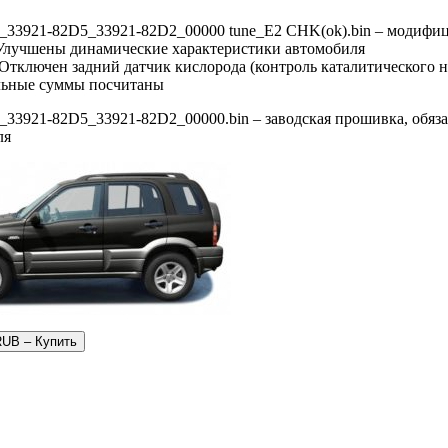
2_33921-82D5_33921-82D2_00000 tune_E2 CHK(ok).bin – модифи
 Улучшены динамические характеристики автомобиля
 Отключен задний датчик кислорода (контроль каталитического н
льные суммы посчитаны
_33921-82D5_33921-82D2_00000.bin – заводская прошивка, обяза
ля
RUB – Купить