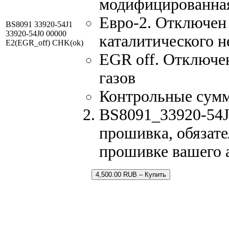
модифицированна
Евро-2. Отключен 
BS8091 33920-54J1
33920-54J0 00000
каталитического н
E2(EGR_off) CHK(ok)
EGR off. Отключе
газов
Контрольные сум
BS8091_33920-54J1
прошивка, обязате
прошивке вашего 
4,500.00 RUB – Купить