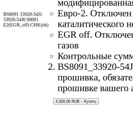
модифицированна
Евро-2. Отключен 
BS8091 33920-54J1
33920-54J0 00001
каталитического н
E2(EGR_off) CHK(ok)
EGR off. Отключе
газов
Контрольные сум
BS8091_33920-54J1
прошивка, обязате
прошивке вашего 
4,500.00 RUB – Купить