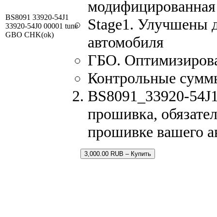
модифицированная
BS8091 33920-54J1
Stage1. Улучшены 
33920-54J0 00001 tune
GBO CHK(ok)
автомобиля
ГБО. Оптимизирован
Контрольные сумм
BS8091_33920-54J1
прошивка, обязател
прошивке вашего а
3,000.00 RUB – Купить