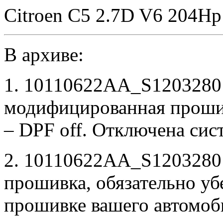
Citroen C5 2.7D V6 204H
В архиве:
1. 10110622AA_S120328
модифицированная проши
– DPF off. Отключена сис
2. 10110622AA_S12032801
прошивка, обязательно убе
прошивке вашего автомоб