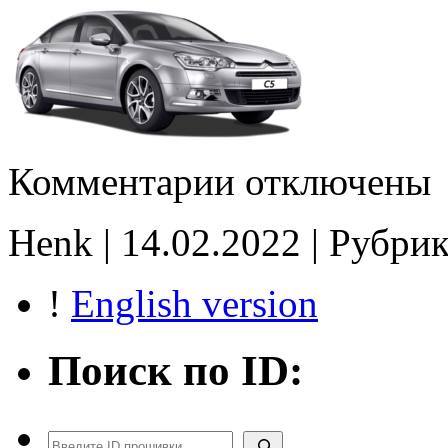
к
Комментарии
отключены
записи
10110622AA_S120328011A0
DPF
Henk | 14.02.2022 | Рубри
P2408
noCHK
!
English version
Поиск по ID:
Поиск