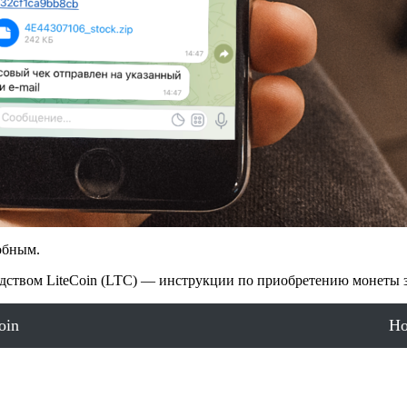
обным.
дством LiteCoin (LTC) — инструкции по приобретению монеты з
oin
Ho