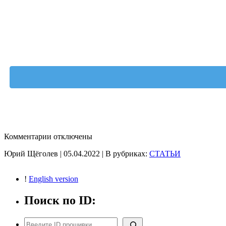
к
Комментарии
отключены
записи
Юрий Щёголев | 05.04.2022 | В рубриках:
СТАТЬИ
Поиск
и
покупка
!
English version
прошивок
Ecutune
Поиск по ID:
в
Telegram
Поиск