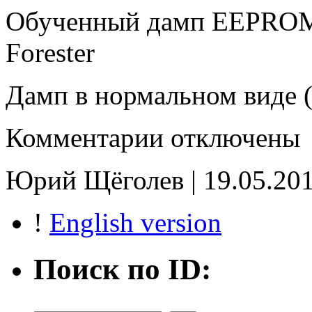
Обученный дамп EEPROM
Forester
Дамп в нормальном виде (
к
Комментарии
отключены
записи
KN
30919AC702
Юрий Щёголев | 19.05.201
93c66
!
English version
Поиск по ID: