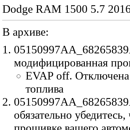
Dodge RAM 1500 5.7 201
В архиве:
05150997AA_68265839
модифицированная про
EVAP off. Отключена
топлива
05150997AA_68265839AI
обязательно убедитесь, 
прошивке вашего автом