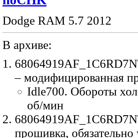
Dodge RAM 5.7 2012
В архиве:
68064919AF_1C6RD7NT
– модифицированная п
Idle700. Обороты хол
об/мин
68064919AF_1C6RD7NT2
прошивка, обязательно 