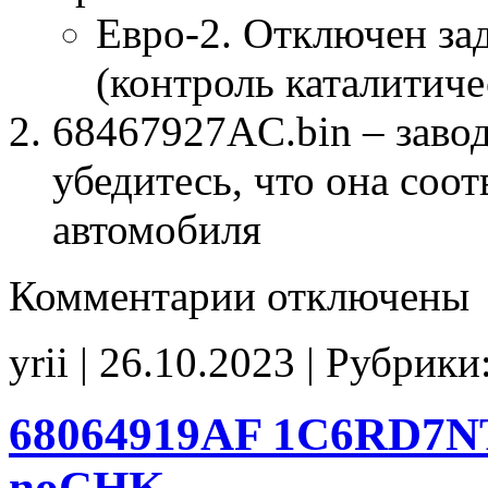
Евро-2. Отключен за
(контроль каталитиче
68467927AC.bin – завод
убедитесь, что она соо
автомобиля
к
Комментарии
отключены
записи
68467927AC
E2
yrii | 26.10.2023 | Рубрики
noCHK
68064919AF 1C6RD7NT
noCHK