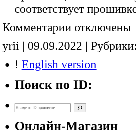
соответствует прошивк
к
Комментарии
отключены
записи
68064919AF
1C6RD7NT2CS314109
yrii | 09.09.2022 | Рубрики
Idle
700
noCHK
!
English version
Поиск по ID:
Поиск
Онлайн-Магазин