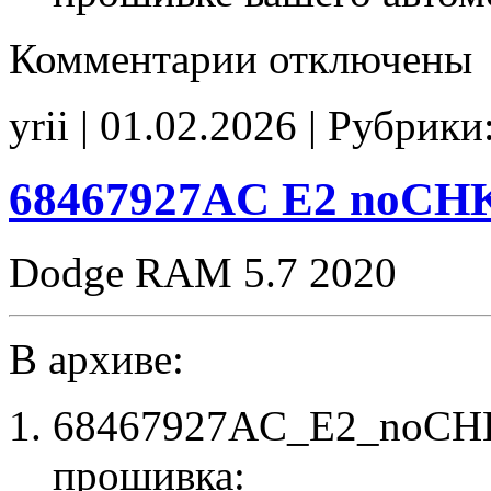
к
Комментарии
отключены
записи
05150997AA
68265839AI
yrii | 01.02.2026 | Рубрики
EVAP_off
noCHK
68467927AC E2 noCH
Dodge RAM 5.7 2020
В архиве:
68467927AC_E2_noCHK
прошивка: