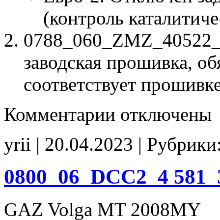
(контроль каталитиче
0788_060_ZMZ_40522_1
заводская прошивка, об
соответствует прошивк
к
Комментарии
отключены
записи
0788
060
yrii | 20.04.2023 | Рубрики
ZMZ
40522
10
805
0800_06_DCC2_4 581_
3763000-
02
tune
GAZ Volga MT 2008MY
E2