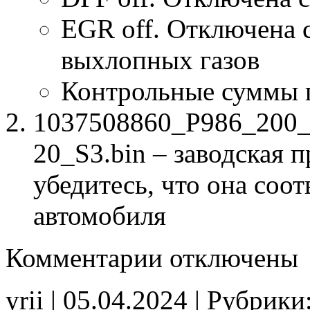
EGR off. Отключена 
выхлопных газов
Контрольные суммы 
1037508860_P986_200
20_S3.bin – заводская 
убедитесь, что она соо
автомобиля
к
Комментарии
отключены
записи
1037508860
P986
yrii | 05.04.2024 | Рубрики
200
P