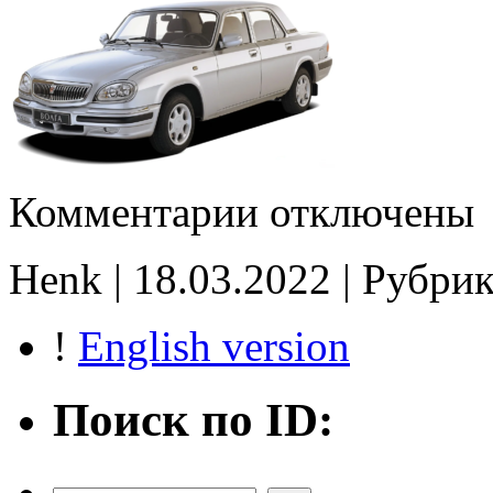
к
Комментарии
отключены
записи
0800_06_DCC2_4
581_3763000-
Henk | 18.03.2022 | Рубри
05
E2
!
English version
Поиск по ID: