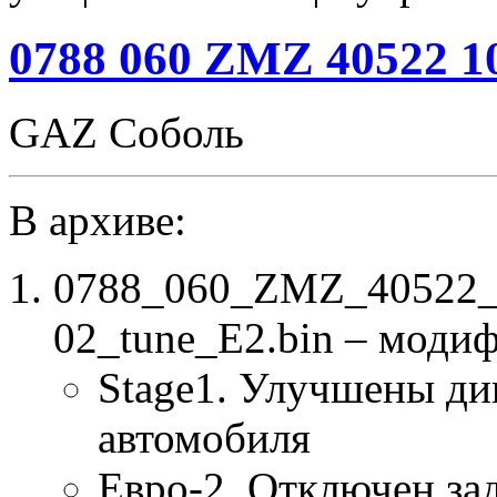
986
2
0788 060 ZMZ 40522 10
0
0
YMZ-
GAZ Соболь
53441-
20
S3
Stage1
DPF_off
В архиве:
EGR_off
CHK(ok)
0788_060_ZMZ_40522_
02_tune_E2.bin – моди
Stage1. Улучшены ди
автомобиля
Евро-2. Отключен за