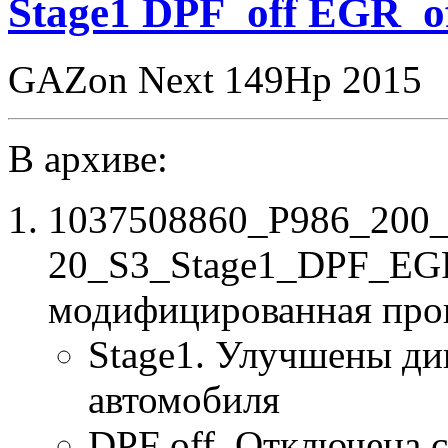
Stage1 DPF_off EGR_o
GAZon Next 149Hp 2015
В архиве:
1037508860_P986_200
20_S3_Stage1_DPF_EGR
модифицированная про
Stage1. Улучшены ди
автомобиля
DPF off. Отключена 