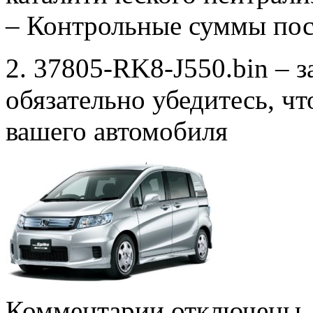
– Контрольные суммы по
2. 37805-RK8-J550.bin – 
обязательно убедитесь, ч
вашего автомобиля
к
Комментарии
отключены
записи