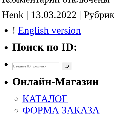
37805-
RK8-
Henk | 13.03.2022 | Рубри
J550
E2
CHK(ok)
!
English version
Поиск по ID:
Поиск
Онлайн-Магазин
КАТАЛОГ
ФОРМА ЗАКАЗА