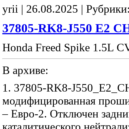
RK8-
yrii | 26.08.2025 | Рубрики
9110
Stage1
E2
SpLim250
37805-RK8-J550 E2 C
Idle700
CHK(ok)
Honda Freed Spike 1.5L 
В архиве:
1. 37805-RK8-J550_E2_CH
модифицированная проши
– Евро-2. Отключен задни
каталитического нейтрали