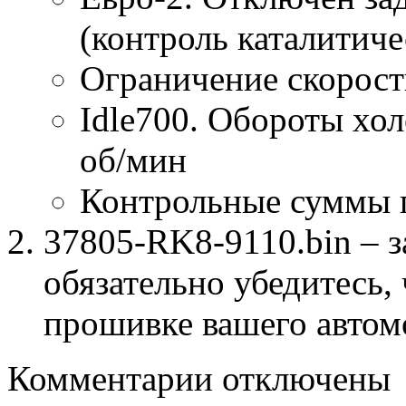
(контроль каталитиче
Ограничение скорост
Idle700. Обороты хол
об/мин
Контрольные суммы 
37805-RK8-9110.bin – з
обязательно убедитесь, 
прошивке вашего автом
к
Комментарии
отключены
записи
37805-