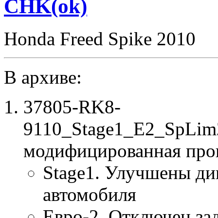
CHK(ok)
Honda Freed Spike 2010
В архиве:
37805-RK8-
9110_Stage1_E2_SpLim2
модифицированная про
Stage1. Улучшены ди
автомобиля
Евро-2. Отключен за