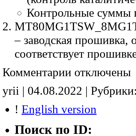
Контрольные суммы 
MT80MG1TSW_8MG1TP4
– заводская прошивка, о
соответствует прошивк
к
Комментарии
отключены
записи
MT80MG1TSW
8MG1TP4p30
yrii | 04.08.2022 | Рубрики
28421544
28430352
tune
!
English version
E2
CHK(ok)
Поиск по ID: