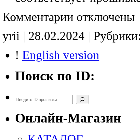
к
Комментарии
отключены
записи
20240126
171802
yrii | 28.02.2024 | Рубрики
B102CR06
POPCORN
CHK(ok)
!
English version
Поиск по ID:
Поиск
Онлайн-Магазин
КАТАЛОГ