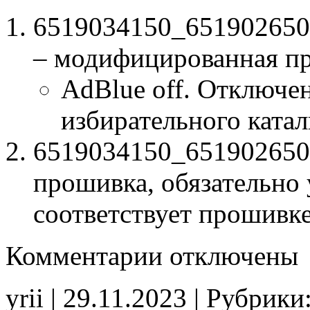
6519034150_65190265
– модифицированная п
AdBlue off. Отключе
избирательного катал
6519034150_6519026501
прошивка, обязательно 
соответствует прошивк
к
Комментарии
отключены
записи
6519034150
6519026501
yrii | 29.11.2023 | Рубрики
CRD3P
Adblue_off