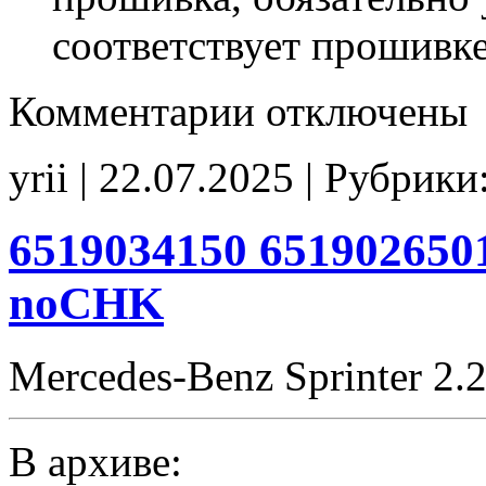
соответствует прошивк
к
Комментарии
отключены
записи
6519020100
6519025100
yrii | 22.07.2025 | Рубрики
6519038214
Stage1
noCHK
6519034150 651902650
noCHK
Mercedes-Benz Sprinter 2.
В архиве: