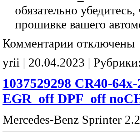
обязательно убедитесь, 
прошивке вашего автом
к
Комментарии
отключены
записи
6519021703
6519034654
yrii | 20.04.2023 | Рубрики
Adblue_off
noCHK
1037529298 CR40-64x
EGR_off DPF_off noC
Mercedes-Benz Sprinter 2.