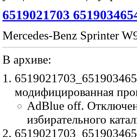
noCHK
6519021703 651903465
Mercedes-Benz Sprinter W
В архиве:
6519021703_651903465
модифицированная про
AdBlue off. Отключе
избирательного катал
6519021703_6519034654