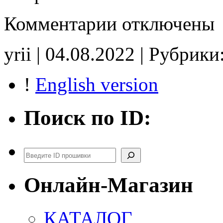
к
Комментарии
отключены
записи
1037529298
CR40-
yrii | 04.08.2022 | Рубрики
64x-
21R2-
T1N-
!
English version
80KW-
TSG330
EGR_off
DPF_off
Поиск по ID:
noCHK
Поиск
Онлайн-Магазин
КАТАЛОГ